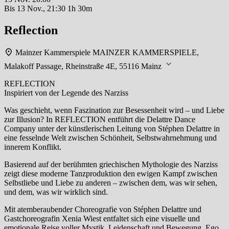
Bis
13 Nov., 21:30
1h 30m
Reflection
Mainzer Kammerspiele
MAINZER KAMMERSPIELE,
Malakoff Passage, Rheinstraße 4E, 55116 Mainz
REFLECTION
Inspiriert von der Legende des Narziss
Was geschieht, wenn Faszination zur Besessenheit wird – und Liebe
zur Illusion? In REFLECTION entführt die Delattre Dance
Company unter der künstlerischen Leitung von Stéphen Delattre in
eine fesselnde Welt zwischen Schönheit, Selbstwahrnehmung und
innerem Konflikt.
Basierend auf der berühmten griechischen Mythologie des Narziss
zeigt diese moderne Tanzproduktion den ewigen Kampf zwischen
Selbstliebe und Liebe zu anderen – zwischen dem, was wir sehen,
und dem, was wir wirklich sind.
Mit atemberaubender Choreografie von Stéphen Delattre und
Gastchoreografin Xenia Wiest entfaltet sich eine visuelle und
emotionale Reise voller Mystik, Leidenschaft und Bewegung. Ego,